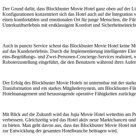
Der Grund dafür, dass Blockbuster Movie Hotel ganz oben auf der List
Konfigurationen konzentriert sich das Hotel auch auf die Integration
einen komfortablen und emotionalen Ort für junge Menschen, die Film
Unterkunftserlebnis mit erstklassigem Komfort und Sicherheitseinrich
Auch in puncto Service scheut das Blockbuster Movie Hotel keine Mühe
auf das Kundenerlebnis. Durch die Implementierung intelligenter Ele
eins-Begrüßungs- und Zwei-Personen-Concierge-Services realisiert, wo
Roboterzustellung eingeführt, die den Benutzern während ihres Aufent
Der Erfolg des Blockbuster Movie Hotels ist untrennbar mit der stark
Transformation und ein starkes Mitgliedersystem, um Blockbuster-Fil
Hotelmanagement und herausragende operative Fähigkeiten zurückgegr
Mit Blick auf die Zukunft wird das Jujia Movie Hotel weiterhin am 
verbessern. Gleichzeitig wird das Hotel aktiv neue Marktchancen un
zu bieten. Man geht davon aus, dass das Blockbuster Movie Hotel mi
zur Entwicklung der gesamten Hotelbranche beitragen wird.