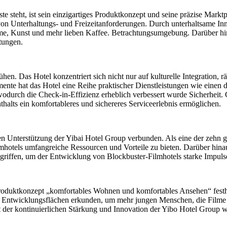
e steht, ist sein einzigartiges Produktkonzept und seine präzise Markt
 von Unterhaltungs- und Freizeitanforderungen. Durch unterhaltsame In
e, Kunst und mehr lieben Kaffee. Betrachtungsumgebung. Darüber hinau
tungen.
n. Das Hotel konzentriert sich nicht nur auf kulturelle Integration, 
mente hat das Hotel eine Reihe praktischer Dienstleistungen wie eine
durch die Check-in-Effizienz erheblich verbessert wurde Sicherheit. G
halts ein komfortableres und sichereres Serviceerlebnis ermöglichen.
en Unterstützung der Yibai Hotel Group verbunden. Als eine der zehn g
mhotels umfangreiche Ressourcen und Vorteile zu bieten. Darüber hina
iffen, um der Entwicklung von Blockbuster-Filmhotels starke Impulse
Produktkonzept „komfortables Wohnen und komfortables Ansehen“ festha
d Entwicklungsflächen erkunden, um mehr jungen Menschen, die Filme l
t der kontinuierlichen Stärkung und Innovation der Yibo Hotel Group 