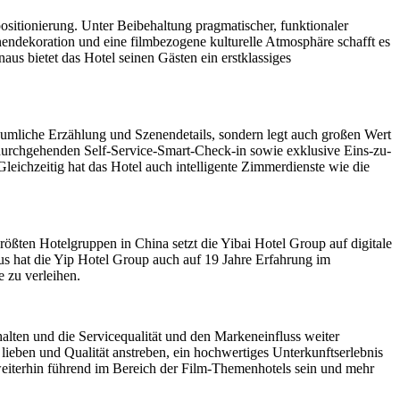
positionierung. Unter Beibehaltung pragmatischer, funktionaler
nendekoration und eine filmbezogene kulturelle Atmosphäre schafft es
s bietet das Hotel seinen Gästen ein erstklassiges
räumliche Erzählung und Szenendetails, sondern legt auch großen Wert
n durchgehenden Self-Service-Smart-Check-in sowie exklusive Eins-zu-
leichzeitig hat das Hotel auch intelligente Zimmerdienste wie die
rößten Hotelgruppen in China setzt die Yibai Hotel Group auf digitale
us hat die Yip Hotel Group auch auf 19 Jahre Erfahrung im
 zu verleihen.
lten und die Servicequalität und den Markeneinfluss weiter
ieben und Qualität anstreben, ein hochwertiges Unterkunftserlebnis
weiterhin führend im Bereich der Film-Themenhotels sein und mehr