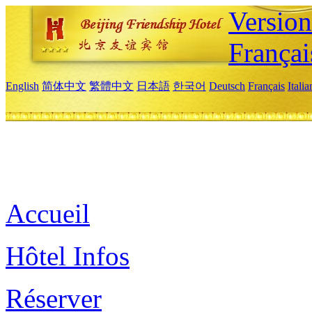
Versio
Françai
English
简体中文
繁體中文
日本語
한국어
Deutsch
Français
Itali
Accueil
Hôtel Infos
Réserver