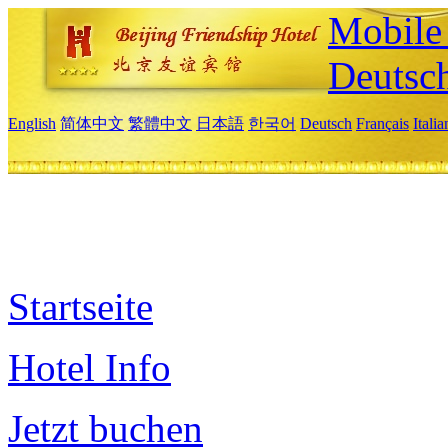
Mobile 
Deutsc
English
简体中文
繁體中文
日本語
한국어
Deutsch
Français
Itali
Startseite
Hotel Info
Jetzt buchen