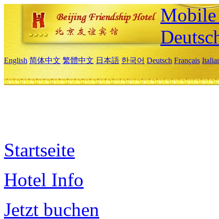
Mobile 
Deutsc
English
简体中文
繁體中文
日本語
한국어
Deutsch
Français
Itali
Startseite
Hotel Info
Jetzt buchen