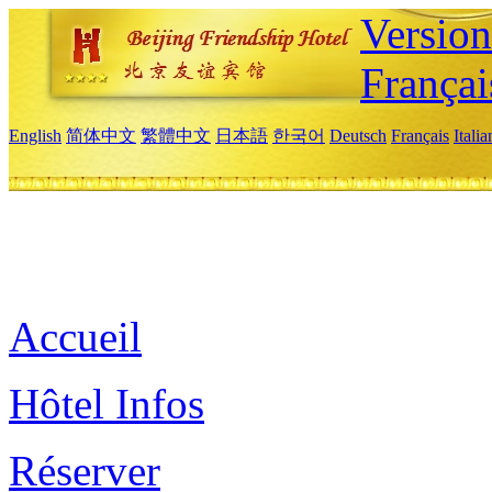
Versio
Françai
English
简体中文
繁體中文
日本語
한국어
Deutsch
Français
Itali
Accueil
Hôtel Infos
Réserver