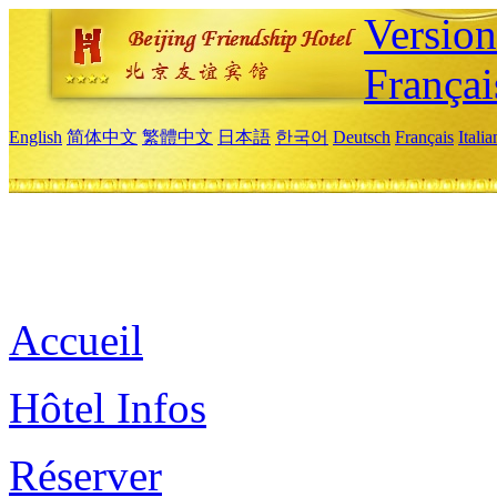
Versio
Françai
English
简体中文
繁體中文
日本語
한국어
Deutsch
Français
Itali
Accueil
Hôtel Infos
Réserver