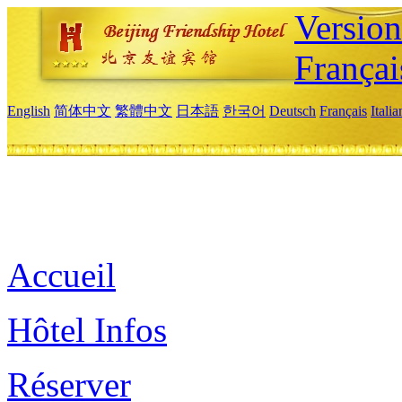
Versio
Françai
English
简体中文
繁體中文
日本語
한국어
Deutsch
Français
Itali
Accueil
Hôtel Infos
Réserver