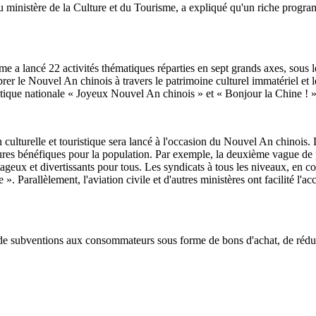
inistère de la Culture et du Tourisme, a expliqué qu'un riche programme 
isme a lancé 22 activités thématiques réparties en sept grands axes, sous
Célébrer le Nouvel An chinois à travers le patrimoine culturel immatériel 
ique nationale « Joyeux Nouvel An chinois » et « Bonjour la Chine ! »
ulturelle et touristique sera lancé à l'occasion du Nouvel An chinois. La
res bénéfiques pour la population. Par exemple, la deuxième vague de pr
tageux et divertissants pour tous. Les syndicats à tous les niveaux, en c
Parallèlement, l'aviation civile et d'autres ministères ont facilité l'acc
de subventions aux consommateurs sous forme de bons d'achat, de réducti