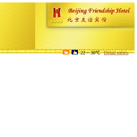
22 ~ 30℃
Détail météo