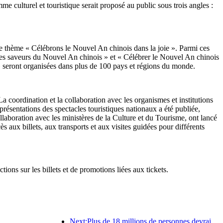
culturel et touristique serait proposé au public sous trois angles :
 le thème « Célébrons le Nouvel An chinois dans la joie ». Parmi ces
et les saveurs du Nouvel An chinois » et « Célébrer le Nouvel An chinois
 seront organisées dans plus de 100 pays et régions du monde.
 coordination et la collaboration avec les organismes et institutions
ésentations des spectacles touristiques nationaux a été publiée,
ollaboration avec les ministères de la Culture et du Tourisme, ont lancé
ès aux billets, aux transports et aux visites guidées pour différents
ons sur les billets et de promotions liées aux tickets.
Next:Plus de 18 millions de personnes devraient entrer et sortir du pays pendant les neuf jours de vacances du Nouvel An chinois.