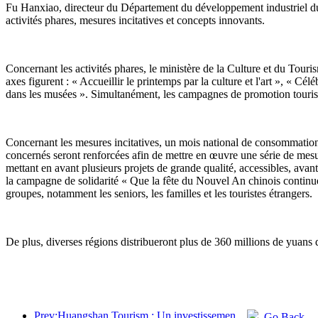
Fu Hanxiao, directeur du Département du développement industriel du m
activités phares, mesures incitatives et concepts innovants.
Concernant les activités phares, le ministère de la Culture et du Tour
axes figurent : « Accueillir le printemps par la culture et l'art », « 
dans les musées ». Simultanément, les campagnes de promotion tourist
Concernant les mesures incitatives, un mois national de consommation c
concernés seront renforcées afin de mettre en œuvre une série de mesu
mettant en avant plusieurs projets de grande qualité, accessibles, avan
la campagne de solidarité « Que la fête du Nouvel An chinois continue ». 
groupes, notamment les seniors, les familles et les touristes étrangers.
De plus, diverses régions distribueront plus de 360 millions de yuans 
Prev:Huangshan Tourism : Un investissement de 530 millions de yuans est prévu pour la rénovation des hôtels.
Go Back