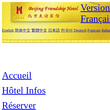
Versio
Françai
English
简体中文
繁體中文
日本語
한국어
Deutsch
Français
Itali
Accueil
Hôtel Infos
Réserver