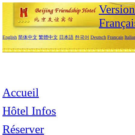
Versio
Françai
English
简体中文
繁體中文
日本語
한국어
Deutsch
Français
Itali
Accueil
Hôtel Infos
Réserver