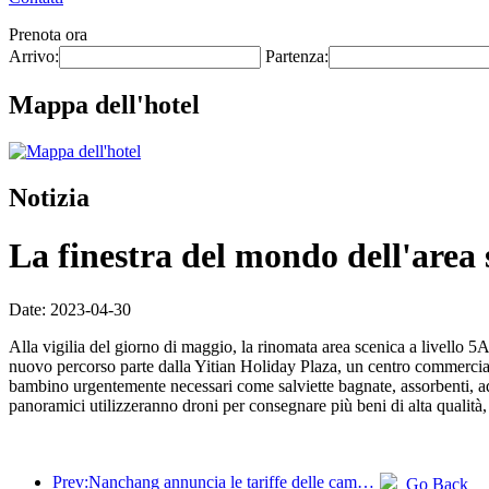
Prenota ora
Arrivo:
Partenza:
Mappa dell'hotel
Notizia
La finestra del mondo dell'area 
Date: 2023-04-30
Alla vigilia del giorno di maggio, la rinomata area scenica a livello 5
nuovo percorso parte dalla Yitian Holiday Plaza, un centro commerciale
bambino urgentemente necessari come salviette bagnate, assorbenti, ade
panoramici utilizzeranno droni per consegnare più beni di alta qualità, a
Prev:Nanchang annuncia le tariffe delle camere 'May Day' di 69 hotel turistici
Go Back