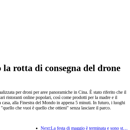
 la rotta di consegna del drone
lizzata per droni per aree panoramiche in Cina. È stato riferito che il
 ristoranti online popolari, così come prodotti per la madre e il
 casa, alla Finestra del Mondo in appena 5 minuti. In futuro, i luoghi
 "quello che vuoi è quello che ottieni" senza lasciare il parco.
Next:La festa di maggio è terminata e sono stati rilasciati dati da punti panoramici di livello A in varie regioni