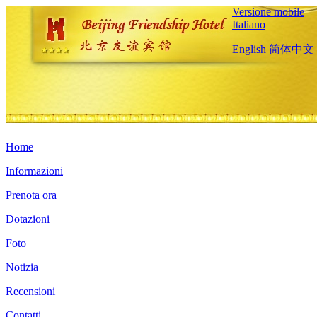
Versione mobile
Italiano
English
简体中文
Home
Informazioni
Prenota ora
Dotazioni
Foto
Notizia
Recensioni
Contatti