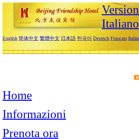
Version
Italiano
English
简体中文
繁體中文
日本語
한국어
Deutsch
Français
Itali
Home
Informazioni
Prenota ora