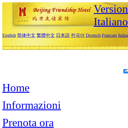
Version
Italiano
English
简体中文
繁體中文
日本語
한국어
Deutsch
Français
Itali
Home
Informazioni
Prenota ora