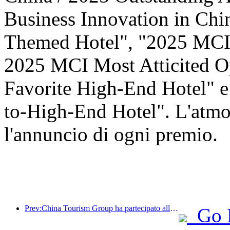
Business Innovation in Ch
Themed Hotel", "2025 MCI 
2025 MCI Most Atticited O
Favorite High-End Hotel" 
to-High-End Hotel". L'atmos
l'annuncio di ogni premio.
Prev:China Tourism Group ha partecipato alla China International Import Expo per otto anni consecutivi, firmando contratti per un valore di oltre 1 miliardo di dollari.
Go 