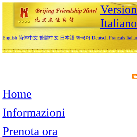
Version
Italiano
English
简体中文
繁體中文
日本語
한국어
Deutsch
Français
Itali
Home
Informazioni
Prenota ora