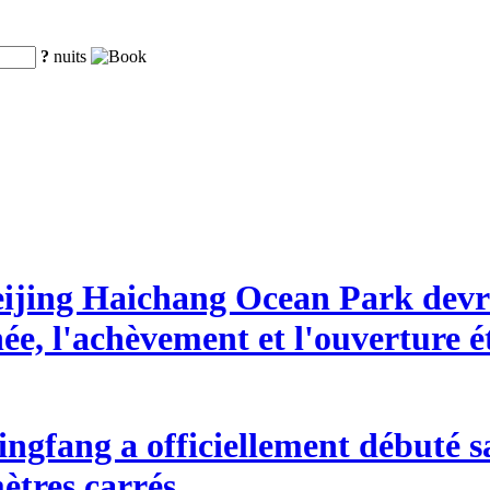
?
nuits
eijing Haichang Ocean Park devra
nnée, l'achèvement et l'ouverture 
ngfang a officiellement débuté s
ètres carrés.