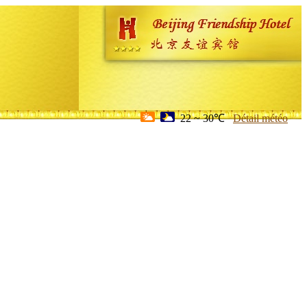
22 ~ 30℃
Détail météo